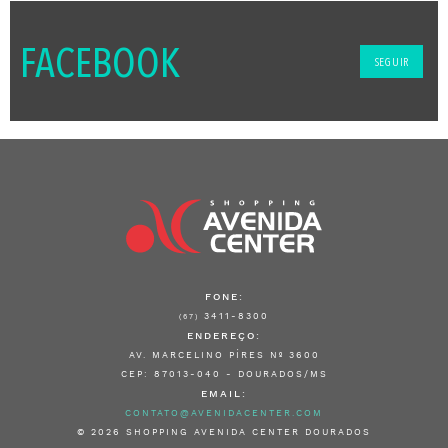
FACEBOOK
SEGUIR
FONE:
3411-8300
(67)
ENDEREÇO:
AV. MARCELINO PÍRES Nº 3600
CEP: 87013-040 - DOURADOS/MS
EMAIL:
CONTATO@AVENIDACENTER.COM
© 2026 SHOPPING AVENIDA CENTER DOURADOS