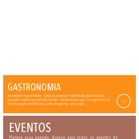
GASTRONOMIA
Variedade e qualidade. Todos os aromas e sabores da gastronomia
+
mundial estão no Avenida Center. São diversas lojas no segmento de
alimentação distribuídas pelo shopping, um lugar...
EVENTOS
Planeje xsua agenda. Acesse aqui todos os eventos do