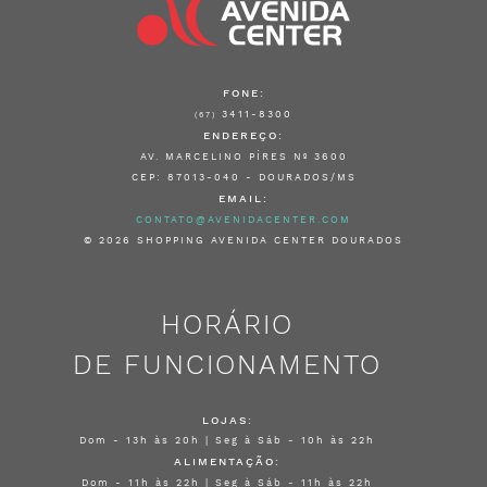
FONE:
3411-8300
(67)
ENDEREÇO:
AV. MARCELINO PÍRES Nº 3600
CEP: 87013-040 - DOURADOS/MS
EMAIL:
CONTATO@AVENIDACENTER.COM
© 2026 SHOPPING AVENIDA CENTER DOURADOS
HORÁRIO
DE FUNCIONAMENTO
LOJAS:
Dom - 13h às 20h | Seg à Sáb - 10h às 22h
ALIMENTAÇÃO:
Dom - 11h às 22h | Seg à Sáb - 11h às 22h