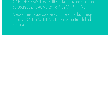
O SHOPPING AVENIDA CENTER está localizado na cidade
de Dourados, na Av. Marcelino Píres Nº 3600 - MS.
Acesse o mapa abaixo e veja como é super fácil chegar
até o SHOPPING AVENIDA CENTER e encontre a felicidade
em suas compras.