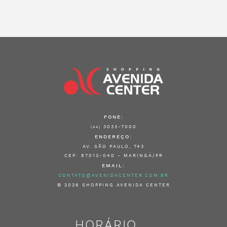
FONE:
3033-7000
(44)
ENDEREÇO:
AV. SÃO PAULO, 743
CEP: 87013-040 - MARINGÁ/PR
EMAIL:
CONTATO@AVENIDACENTER.COM.BR
© 2026 SHOPPING AVENIDA CENTER
HORÁRIO