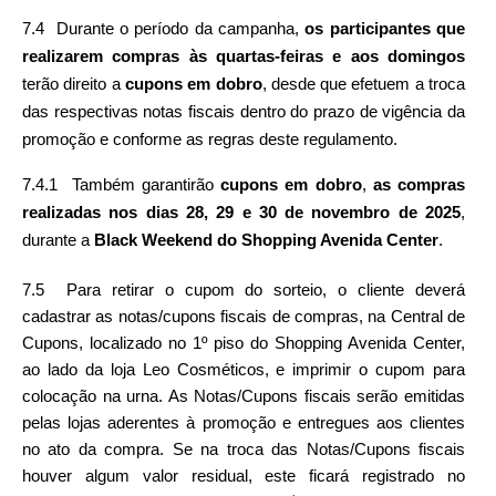
7.4  Durante o período da campanha, 
os participantes que 
realizarem compras às quartas-feiras e aos domingos 
terão direito a 
cupons em dobro
, desde que efetuem a troca 
das respectivas notas fiscais dentro do prazo de vigência da 
promoção e conforme as regras deste regulamento. 
7.4.1  Também garantirão 
cupons em dobro
, 
as compras 
realizadas nos dias 28, 29 e 30 de novembro de 2025
, 
durante a 
Black Weekend do Shopping Avenida Center
.
7.5  Para retirar o cupom do sorteio, o cliente deverá 
cadastrar as notas/cupons fiscais de compras, na Central de 
Cupons, localizado no 1º piso do Shopping Avenida Center, 
ao lado da loja Leo Cosméticos, e imprimir o cupom para 
colocação na urna. As Notas/Cupons fiscais serão emitidas 
pelas lojas aderentes à promoção e entregues aos clientes 
no ato da compra. Se na troca das Notas/Cupons fiscais 
houver algum valor residual, este ficará registrado no 