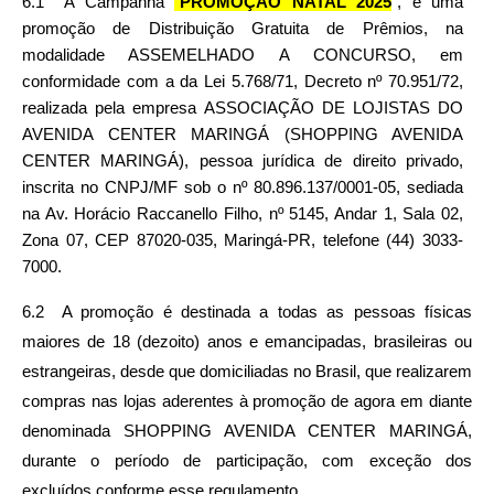
6.1  A Campanha 
“
PROMOÇÃO NATAL 2025
”, é uma 
promoção de Distribuição Gratuita de Prêmios, na 
modalidade ASSEMELHADO A CONCURSO, em 
conformidade com a da Lei 5.768/71, Decreto nº 70.951/72, 
realizada pela empresa ASSOCIAÇÃO DE LOJISTAS DO 
AVENIDA CENTER MARINGÁ (SHOPPING AVENIDA 
CENTER MARINGÁ), pessoa jurídica de direito privado, 
inscrita no CNPJ/MF sob o nº 80.896.137/0001-05, sediada 
na Av. Horácio Raccanello Filho, nº 5145, Andar 1, Sala 02, 
Zona 07, CEP 87020-035, Maringá-PR, telefone (44) 3033-
7000.
6.2  A promoção é destinada a todas as pessoas físicas 
maiores de 18 (dezoito) anos e emancipadas, brasileiras ou 
estrangeiras, desde que domiciliadas no Brasil, que realizarem 
compras nas lojas aderentes à promoção de agora em diante 
denominada SHOPPING AVENIDA CENTER MARINGÁ, 
durante o período de participação, com exceção dos 
excluídos conforme esse regulamento.