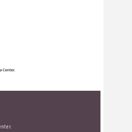
a Center.
enter.