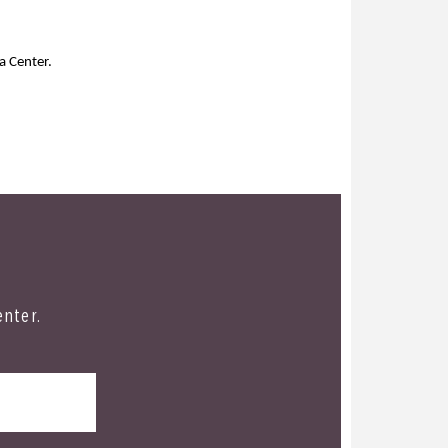
a Center.
enter.