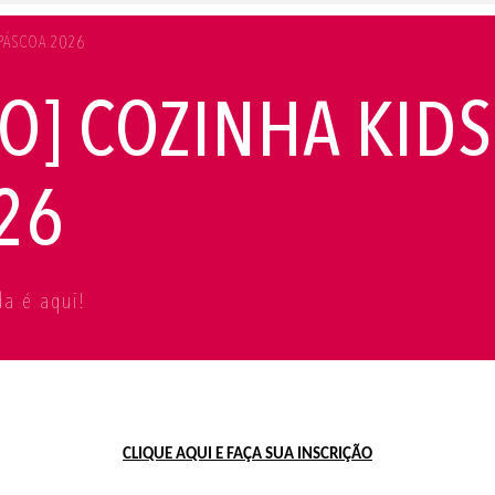
 PÁSCOA 2026
] COZINHA KIDS
26
a é aqui!
CLIQUE AQUI E FAÇA SUA INSCRIÇÃO