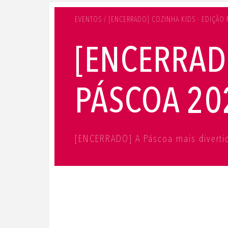
EVENTOS / [ENCERRADO] COZINHA KIDS - EDIÇÃO
[ENCERRADO
PÁSCOA 20
[ENCERRADO] A Páscoa mais divertid