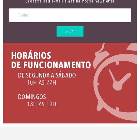
Cadastre seu e-mail e assine nossa newsletter
ENVIAR
HORÁRIOS
DE FUNCIONAMENTO
DE SEGUNDA A SÁBADO
10H ÀS 22H
DOMINGOS
13H ÀS 19H