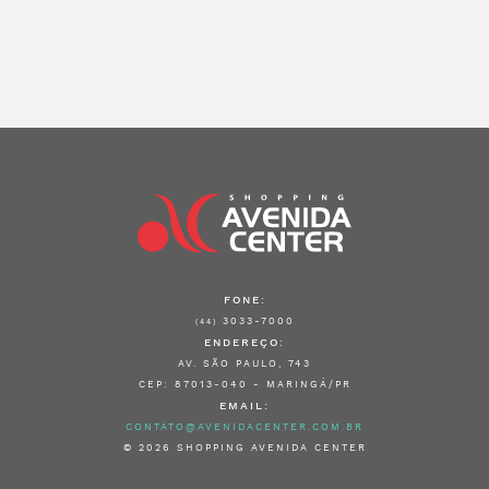
FONE:
3033-7000
(44)
ENDEREÇO:
AV. SÃO PAULO, 743
CEP: 87013-040 - MARINGÁ/PR
EMAIL:
CONTATO@AVENIDACENTER.COM.BR
© 2026 SHOPPING AVENIDA CENTER