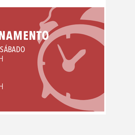
ONAMENTO
 SÁBADO
H
H