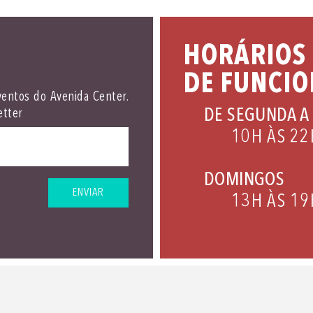
HORÁRIOS
DE FUNCI
ventos do Avenida Center.
DE SEGUNDA A
etter
10H ÀS 22
DOMINGOS
ENVIAR
13H ÀS 19