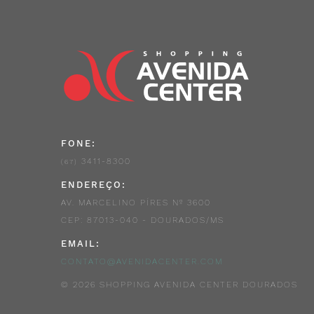
FONE:
3411-8300
(67)
ENDEREÇO:
AV. MARCELINO PÍRES Nº 3600
CEP: 87013-040 - DOURADOS/MS
EMAIL:
CONTATO@AVENIDACENTER.COM
© 2026 SHOPPING AVENIDA CENTER DOURADOS