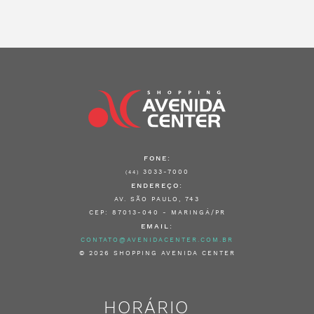
FONE:
3033-7000
(44)
ENDEREÇO:
AV. SÃO PAULO, 743
CEP: 87013-040 - MARINGÁ/PR
EMAIL:
CONTATO@AVENIDACENTER.COM.BR
© 2026 SHOPPING AVENIDA CENTER
HORÁRIO