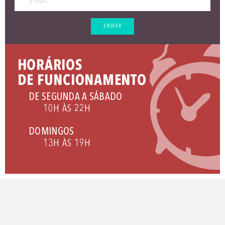
ENVIAR
HORÁRIOS
DE FUNCIONAMENTO
DE SEGUNDA A SÁBADO
10H ÀS 22H
DOMINGOS
13H ÀS 19H