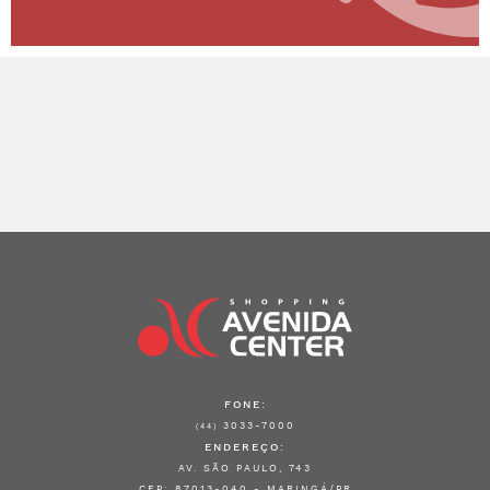
FONE:
3033-7000
(44)
ENDEREÇO:
AV. SÃO PAULO, 743
CEP: 87013-040 - MARINGÁ/PR