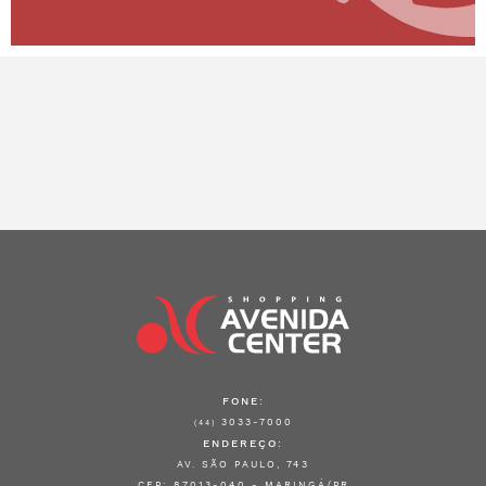
FONE:
3033-7000
(44)
ENDEREÇO:
AV. SÃO PAULO, 743
CEP: 87013-040 - MARINGÁ/PR