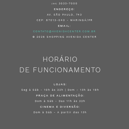
3033-7000
(44)
ENDEREÇO:
AV. SÃO PAULO, 743
CEP: 87013-040 - MARINGÁ/PR
EMAIL:
CONTATO@AVENIDACENTER.COM.BR
© 2026 SHOPPING AVENIDA CENTER
HORÁRIO
DE FUNCIONAMENTO
LOJAS:
Seg à Sáb - 10h às 22h | Dom - 13h às 19h
PRAÇA DE ALIMENTAÇÃO:
Dom à Sáb - Das 11h às 22h
CINEMA E DIVERSÃO:
Dom à Sáb - A partir das 13h