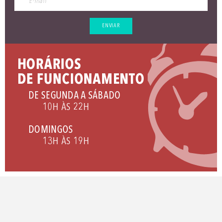
ENVIAR
HORÁRIOS
DE FUNCIONAMENTO
DE SEGUNDA A SÁBADO
10H ÀS 22H
DOMINGOS
13H ÀS 19H