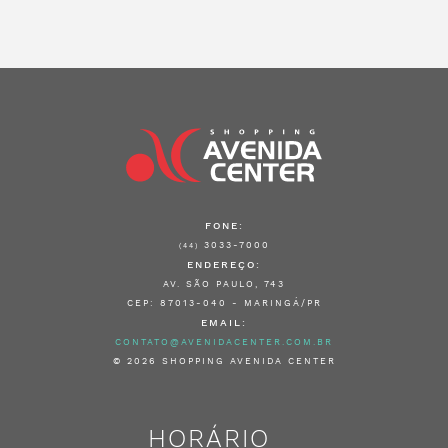
FONE:
3033-7000
(44)
ENDEREÇO:
AV. SÃO PAULO, 743
CEP: 87013-040 - MARINGÁ/PR
EMAIL:
CONTATO@AVENIDACENTER.COM.BR
© 2026 SHOPPING AVENIDA CENTER
HORÁRIO