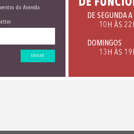
DE FUNCI
eventos do Avenida
DE SEGUNDA A
etter
10H ÀS 22
DOMINGOS
13H ÀS 19
ENVIAR