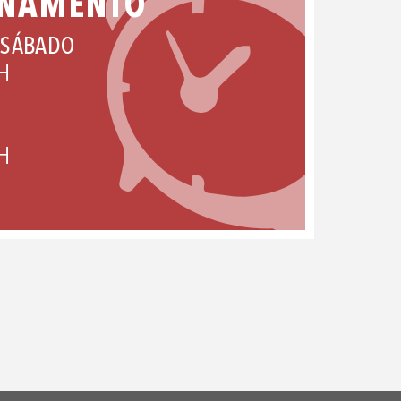
ONAMENTO
 SÁBADO
H
H