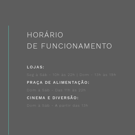
HORÁRIO
DE FUNCIONAMENTO
LOJAS:
Seg à Sáb - 10h às 22h | Dom - 13h às 19h
PRAÇA DE ALIMENTAÇÃO:
Dom à Sáb - Das 11h às 22h
CINEMA E DIVERSÃO:
Dom à Sáb - A partir das 13h