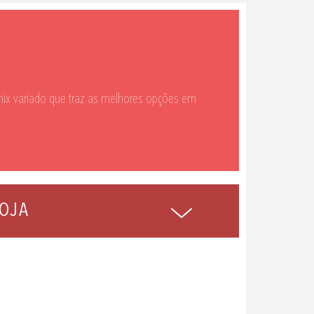
ix variado que traz as melhores opções em
OJA