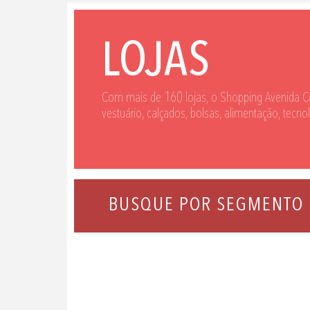
LOJAS
Com mais de 160 lojas, o Shopping Avenida C
vestuário, calçados, bolsas, alimentação, tecno