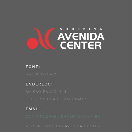
FONE:
3033-7000
(44)
ENDEREÇO:
AV. SÃO PAULO, 743
CEP: 87013-040 - MARINGÁ/PR
EMAIL:
CONTATO@AVENIDACENTER.COM.BR
© 2026 SHOPPING AVENIDA CENTER