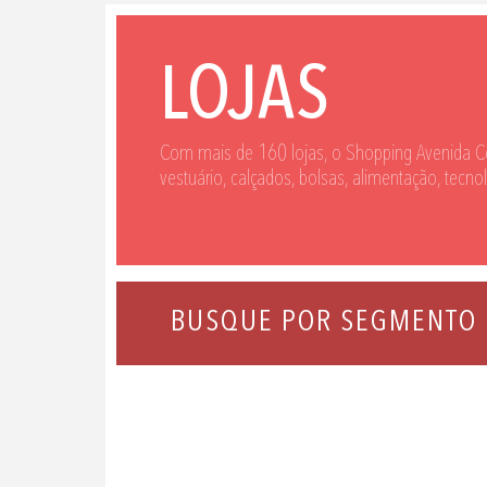
LOJAS
Com mais de 160 lojas, o Shopping Avenida C
vestuário, calçados, bolsas, alimentação, tecno