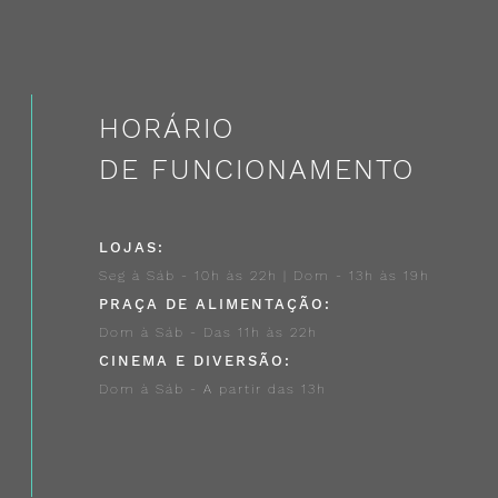
HORÁRIO
DE FUNCIONAMENTO
LOJAS:
Seg à Sáb - 10h às 22h | Dom - 13h às 19h
PRAÇA DE ALIMENTAÇÃO:
Dom à Sáb - Das 11h às 22h
CINEMA E DIVERSÃO:
Dom à Sáb - A partir das 13h