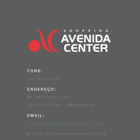
FONE:
3033-7000
(44)
ENDEREÇO:
AV. SÃO PAULO, 743
CEP: 87013-040 - MARINGÁ/PR
EMAIL:
CONTATO@AVENIDACENTER.COM.BR
© 2026 SHOPPING AVENIDA CENTER