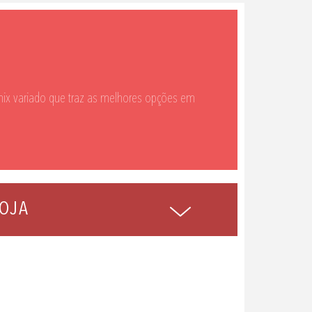
ix variado que traz as melhores opções em
OJA