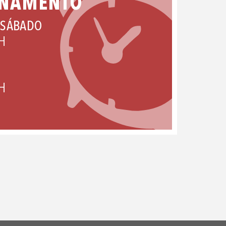
ONAMENTO
 SÁBADO
H
H