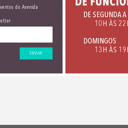
DE FUNCI
eventos do Avenida
DE SEGUNDA A
etter
10H ÀS 22
DOMINGOS
13H ÀS 19
ENVIAR